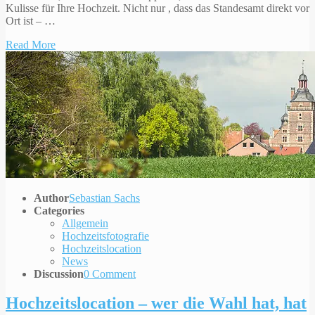
Kulisse für Ihre Hochzeit. Nicht nur , dass das Standesamt direkt vor
Ort ist – …
Read More
Author
Sebastian Sachs
Categories
Allgemein
Hochzeitsfotografie
Hochzeitslocation
News
Discussion
0 Comment
Hochzeitslocation – wer die Wahl hat, hat