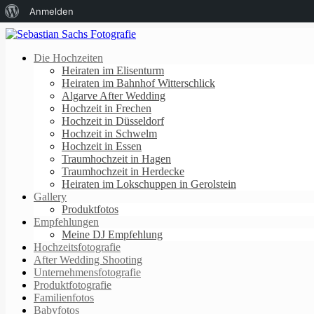
Über
Anmelden
WordPress
Die Hochzeiten
Heiraten im Elisenturm
Heiraten im Bahnhof Witterschlick
Algarve After Wedding
Hochzeit in Frechen
Hochzeit in Düsseldorf
Hochzeit in Schwelm
Hochzeit in Essen
Traumhochzeit in Hagen
Traumhochzeit in Herdecke
Heiraten im Lokschuppen in Gerolstein
Gallery
Produktfotos
Empfehlungen
Meine DJ Empfehlung
Hochzeitsfotografie
After Wedding Shooting
Unternehmensfotografie
Produktfotografie
Familienfotos
Babyfotos