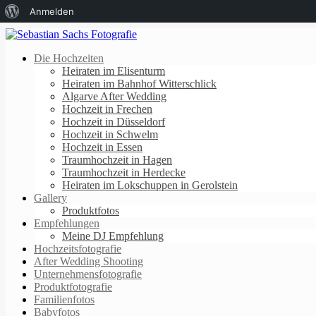
Über
Anmelden
WordPress
Die Hochzeiten
Heiraten im Elisenturm
Heiraten im Bahnhof Witterschlick
Algarve After Wedding
Hochzeit in Frechen
Hochzeit in Düsseldorf
Hochzeit in Schwelm
Hochzeit in Essen
Traumhochzeit in Hagen
Traumhochzeit in Herdecke
Heiraten im Lokschuppen in Gerolstein
Gallery
Produktfotos
Empfehlungen
Meine DJ Empfehlung
Hochzeitsfotografie
After Wedding Shooting
Unternehmensfotografie
Produktfotografie
Familienfotos
Babyfotos