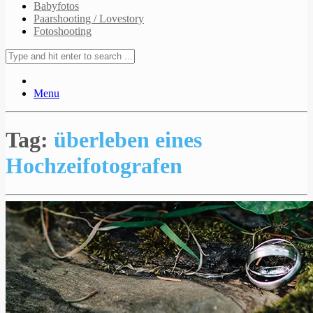
Babyfotos
Paarshooting / Lovestory
Fotoshooting
Menu
Tag:
überleben eines
Hochzeifotografen