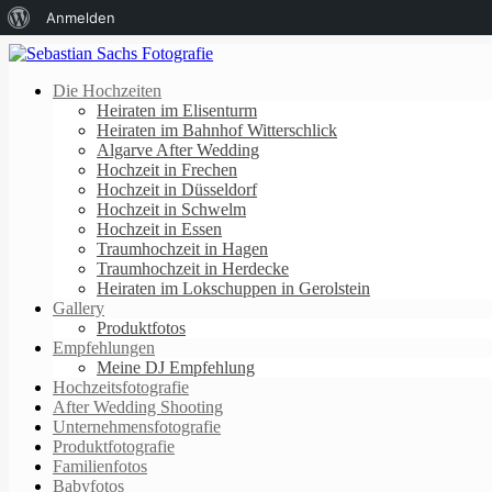
Über
Anmelden
WordPress
Die Hochzeiten
Heiraten im Elisenturm
Heiraten im Bahnhof Witterschlick
Algarve After Wedding
Hochzeit in Frechen
Hochzeit in Düsseldorf
Hochzeit in Schwelm
Hochzeit in Essen
Traumhochzeit in Hagen
Traumhochzeit in Herdecke
Heiraten im Lokschuppen in Gerolstein
Gallery
Produktfotos
Empfehlungen
Meine DJ Empfehlung
Hochzeitsfotografie
After Wedding Shooting
Unternehmensfotografie
Produktfotografie
Familienfotos
Babyfotos