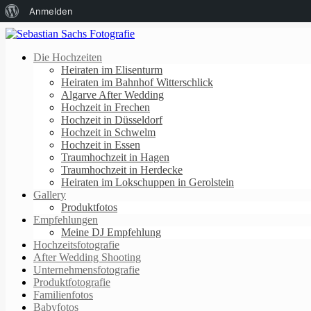
Über
Anmelden
WordPress
Die Hochzeiten
Heiraten im Elisenturm
Heiraten im Bahnhof Witterschlick
Algarve After Wedding
Hochzeit in Frechen
Hochzeit in Düsseldorf
Hochzeit in Schwelm
Hochzeit in Essen
Traumhochzeit in Hagen
Traumhochzeit in Herdecke
Heiraten im Lokschuppen in Gerolstein
Gallery
Produktfotos
Empfehlungen
Meine DJ Empfehlung
Hochzeitsfotografie
After Wedding Shooting
Unternehmensfotografie
Produktfotografie
Familienfotos
Babyfotos