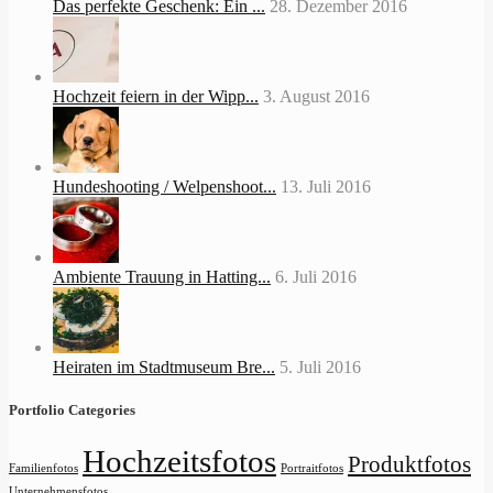
Das perfekte Geschenk: Ein ...
28. Dezember 2016
Hochzeit feiern in der Wipp...
3. August 2016
Hundeshooting / Welpenshoot...
13. Juli 2016
Ambiente Trauung in Hatting...
6. Juli 2016
Heiraten im Stadtmuseum Bre...
5. Juli 2016
Portfolio Categories
Hochzeitsfotos
Produktfotos
Familienfotos
Portraitfotos
Unternehmensfotos